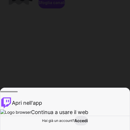
Sfoglia canali
Apri nell'app
Continua a usare il web
Accedi
Hai già un account?
Base
Sfoglia
Attività
Profilo