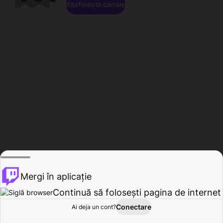
Răsfoiește canale
Mergi în aplicație
Continuă să folosești pagina de internet
Conectare
Ai deja un cont?
Acasă
Răsfoire
Activitate
Profil