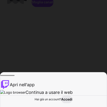
Sfoglia canali
Apri nell'app
Continua a usare il web
Accedi
Hai già un account?
Base
Sfoglia
Attività
Profilo