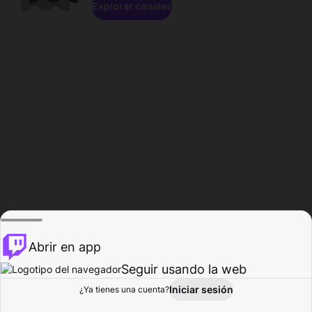
Explorar canales
Abrir en app
Seguir usando la web
Iniciar sesión
Página del
¿Ya tienes una cuenta?
Explorar
Actividad
Perfil
Creador