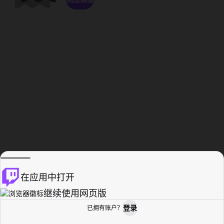
在应用中打开
继续使用网页版
登录
已拥有账户？
主页
浏览
活动纪录
个人资料