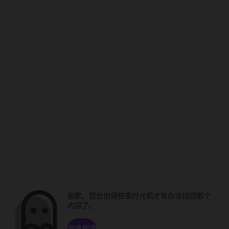
抱歉。您恐怕得搭乘时光机才有办法找回那个
内容了。
浏览频道