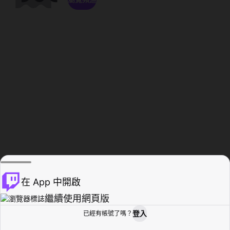
在 App 中開啟
繼續使用網頁版
登入
已經有帳號了嗎？
創作者基地
瀏覽
活動紀錄
個人檔案