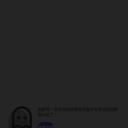
抱歉啦！您恐怕得搭乘時光機才有辦法找回那
個內容了。
瀏覽頻道