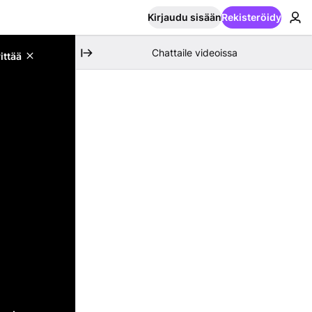
Kirjaudu sisään
Rekisteröidy
Chattaile videoissa
ittää