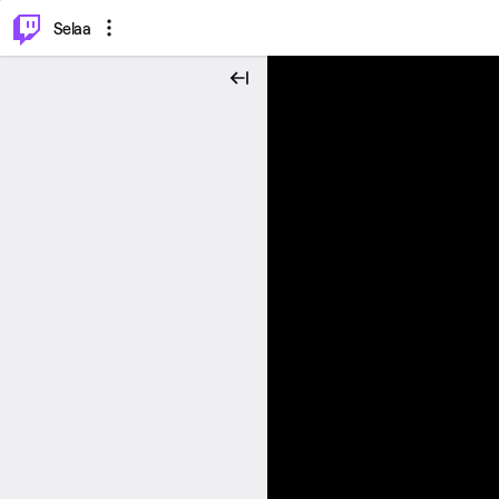
⌥
P
Selaa