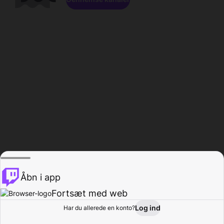
Åbn i app
Fortsæt med web
Log ind
Har du allerede en konto?
Hjem
Gennemse
Aktivitet
Profil