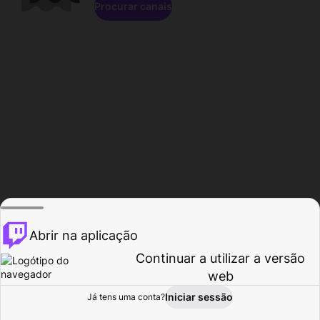
Procurar canais
Abrir na aplicação
Continuar a utilizar a versão
web
Iniciar sessão
Já tens uma conta?
Página inicial
Procurar
Atividade
Perfil