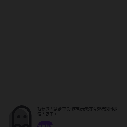
抱歉啦！您恐怕得搭乘時光機才有辦法找回那
個內容了。
瀏覽頻道