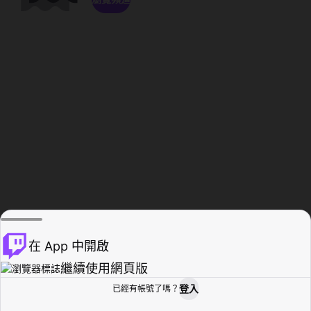
在 App 中開啟
繼續使用網頁版
登入
已經有帳號了嗎？
創作者基地
瀏覽
活動紀錄
個人檔案