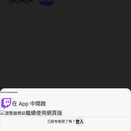
在 App 中開啟
繼續使用網頁版
登入
已經有帳號了嗎？
創作者基地
瀏覽
活動紀錄
個人檔案