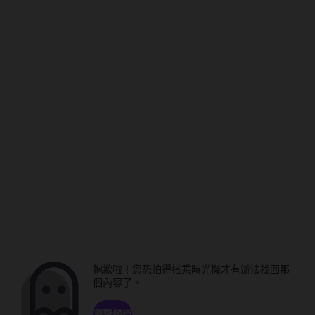
抱歉啦！您恐怕得搭乘時光機才有辦法找回那
個內容了。
瀏覽頻道