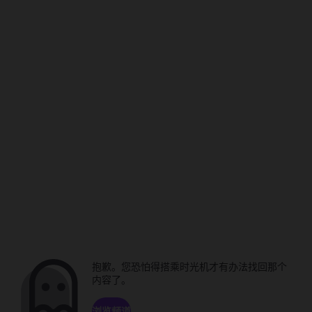
抱歉。您恐怕得搭乘时光机才有办法找回那个
内容了。
浏览频道