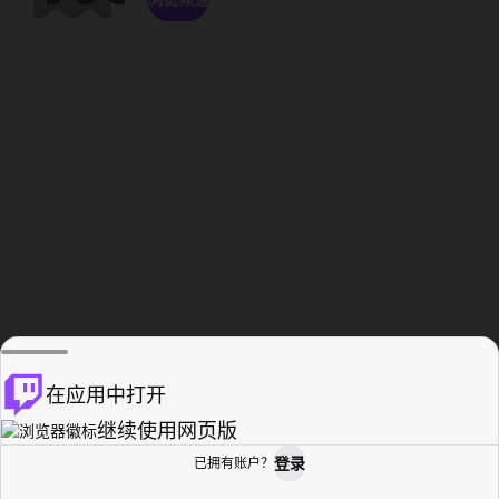
在应用中打开
继续使用网页版
登录
已拥有账户？
主页
浏览
活动纪录
个人资料