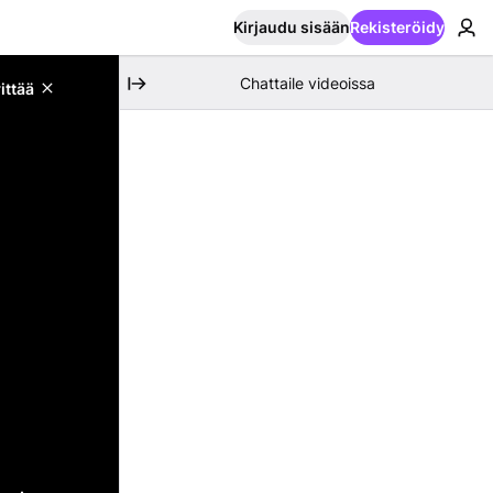
Kirjaudu sisään
Rekisteröidy
Chattaile videoissa
ittää