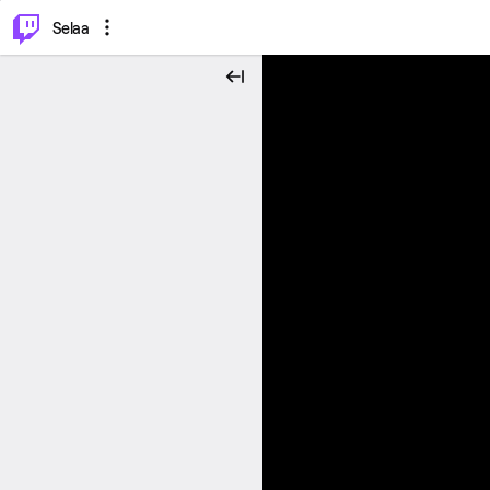
⌥
P
Selaa