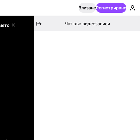
Влизане
Регистриране
Чат във видеозаписи
ието