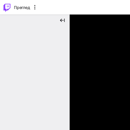
м...
⌥
P
Преглед