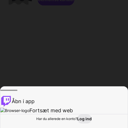
Åbn i app
Fortsæt med web
Log ind
Har du allerede en konto?
Hjem
Gennemse
Aktivitet
Profil