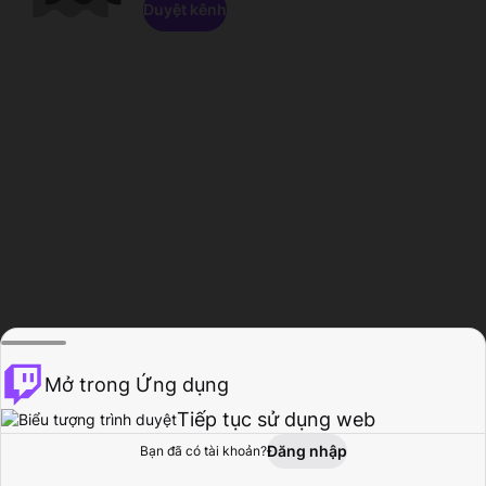
Duyệt kênh
Mở trong Ứng dụng
Tiếp tục sử dụng web
Đăng nhập
Bạn đã có tài khoản?
Trang chủ
Duyệt
Hoạt động
Hồ sơ