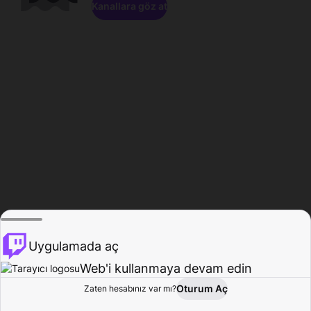
Kanallara göz at
Uygulamada aç
Web'i kullanmaya devam edin
Oturum Aç
Zaten hesabınız var mı?
Ana Sayfa
Gözat
Aktivite
Profil