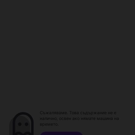
Съжаляваме. Това съдържание не е
налично, освен ако нямате машина на
времето.