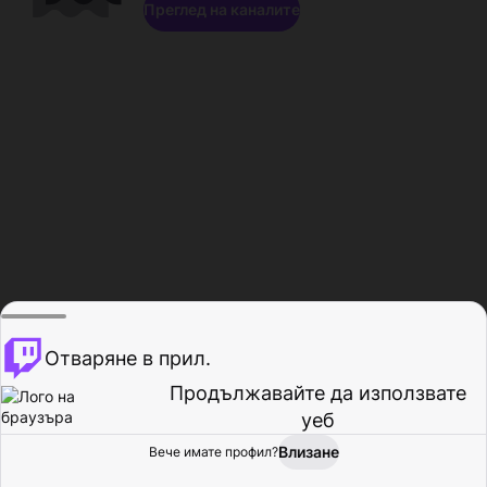
Преглед на каналите
Отваряне в прил.
Продължавайте да използвате
уеб
Влизане
Вече имате профил?
Начало
Преглед
Активност
Профил