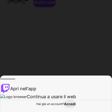
Sfoglia canali
Apri nell'app
Continua a usare il web
Accedi
Hai già un account?
Base
Sfoglia
Attività
Profilo