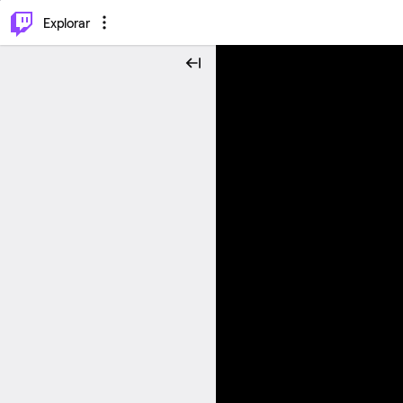
⌥
P
Explorar