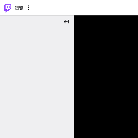
⌥
P
瀏覽