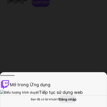
Duyệt kênh
Mở trong Ứng dụng
Tiếp tục sử dụng web
Đăng nhập
Bạn đã có tài khoản?
Trang chủ
Duyệt
Hoạt động
Hồ sơ