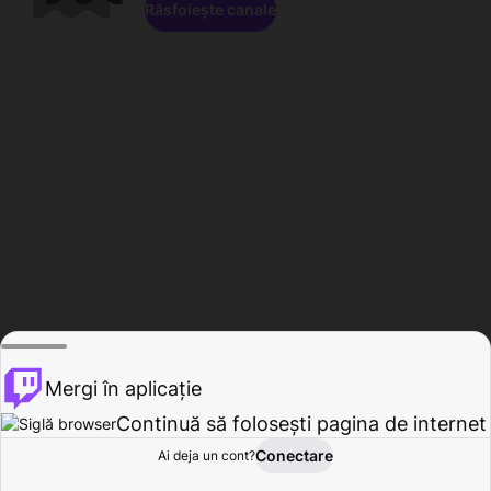
Răsfoiește canale
Mergi în aplicație
Continuă să folosești pagina de internet
Conectare
Ai deja un cont?
Acasă
Răsfoire
Activitate
Profil