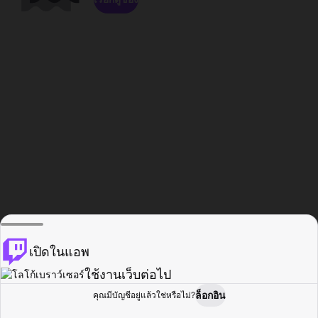
เปิดในแอพ
ใช้งานเว็บต่อไป
ล็อกอิน
คุณมีบัญชีอยู่แล้วใช่หรือไม่?
หน้าแรก
เรียกดู
กิจกรรม
โปรไฟล์