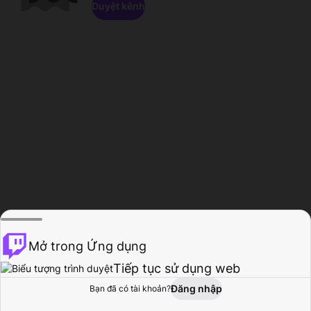
Duyệt kênh
Mở trong Ứng dụng
Tiếp tục sử dụng web
Đăng nhập
Bạn đã có tài khoản?
Trang chủ
Duyệt
Hoạt động
Hồ sơ