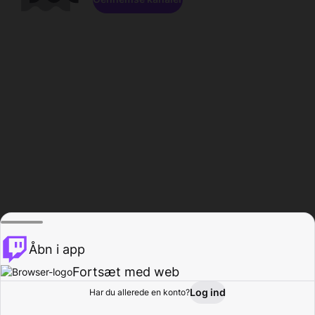
Åbn i app
Fortsæt med web
Log ind
Har du allerede en konto?
Hjem
Gennemse
Aktivitet
Profil