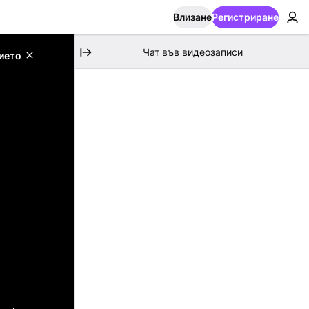
Влизане
Регистриране
Чат във видеозаписи
ието