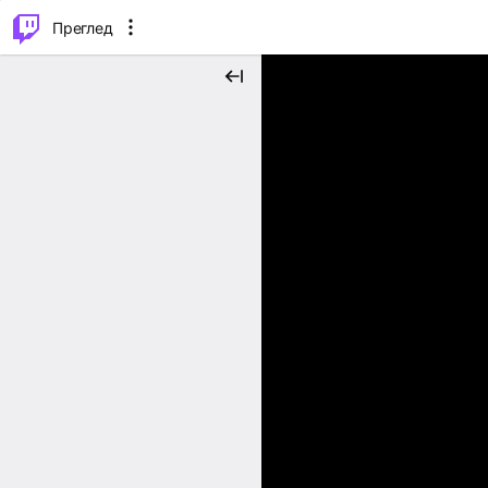
м...
⌥
P
Преглед