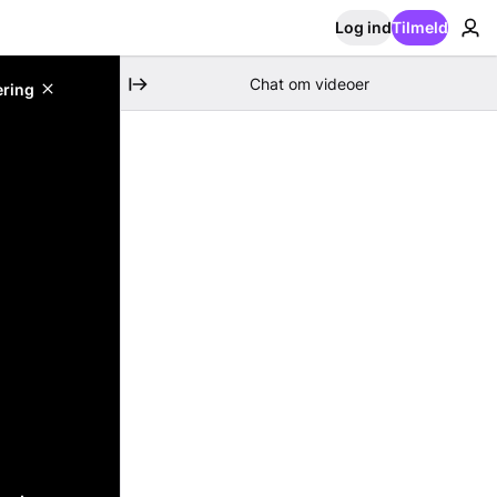
Log ind
Tilmeld
Chat om videoer
ering