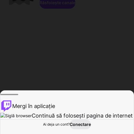
Răsfoiește canale
Mergi în aplicație
Continuă să folosești pagina de internet
Conectare
Ai deja un cont?
Acasă
Răsfoire
Activitate
Profil