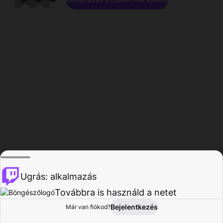
Ugrás: alkalmazás
Továbbra is használd a netet
Bejelentkezés
Már van fiókod?
Főoldal
Böngészés
Tevékenység
Profil