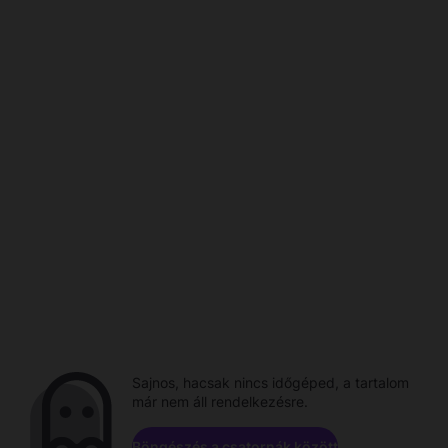
Sajnos, hacsak nincs időgéped, a tartalom
már nem áll rendelkezésre.
Böngészés a csatornák között