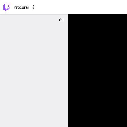
.
⌥
P
Procurar