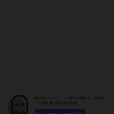
Sajnos, hacsak nincs időgéped, a tartalom
már nem áll rendelkezésre.
Böngészés a csatornák között