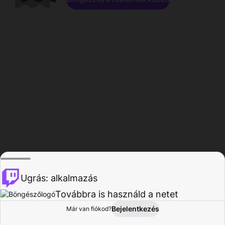
Ugrás: alkalmazás
Továbbra is használd a netet
Bejelentkezés
Már van fiókod?
Főoldal
Böngészés
Tevékenység
Profil