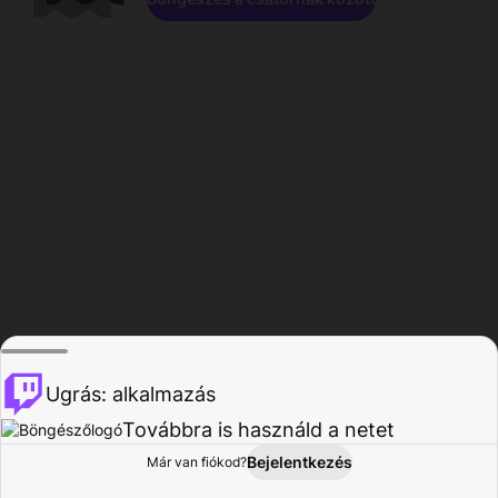
Ugrás: alkalmazás
Továbbra is használd a netet
Bejelentkezés
Már van fiókod?
Főoldal
Böngészés
Tevékenység
Profil