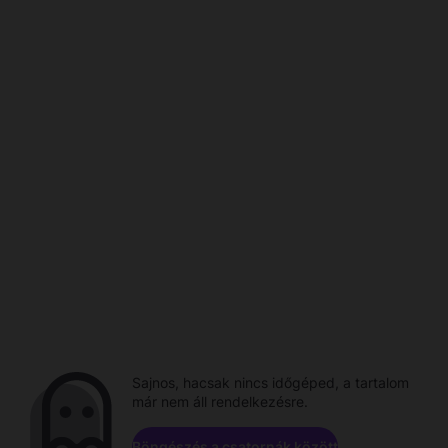
Sajnos, hacsak nincs időgéped, a tartalom
már nem áll rendelkezésre.
Böngészés a csatornák között