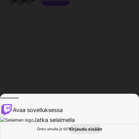
Avaa sovelluksessa
Jatka selaimella
Kirjaudu sisään
Onko sinulla jo tili?
Koti
Selaa
Toiminta
Profiili