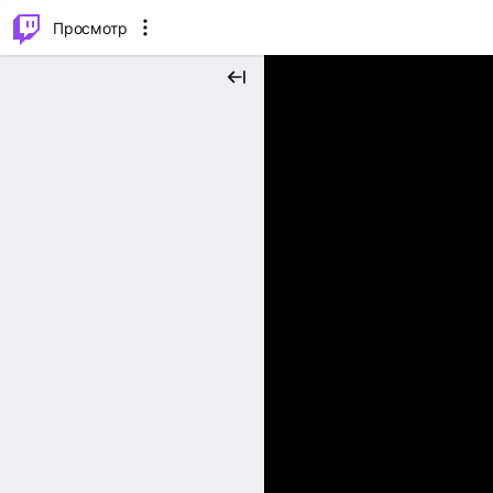
.
⌥
P
Просмотр