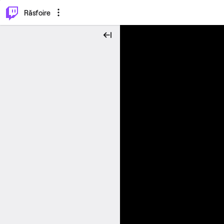
⌥
P
Răsfoire