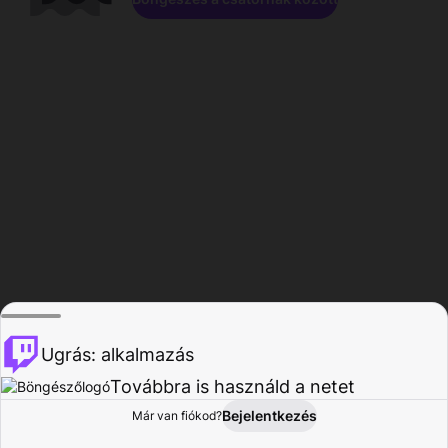
Ugrás: alkalmazás
Továbbra is használd a netet
Bejelentkezés
Már van fiókod?
Főoldal
Böngészés
Tevékenység
Profil