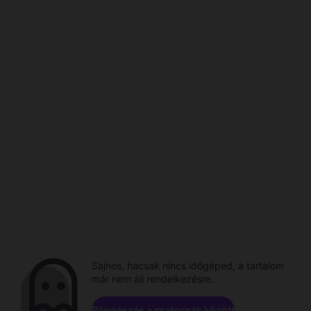
Sajnos, hacsak nincs időgéped, a tartalom
már nem áll rendelkezésre.
Böngészés a csatornák között