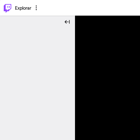
⌥
P
Explorar