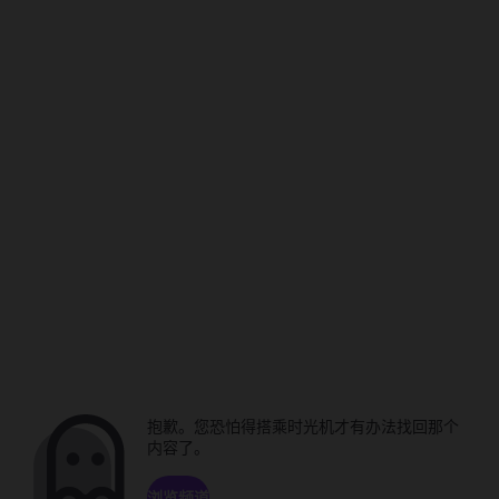
抱歉。您恐怕得搭乘时光机才有办法找回那个
内容了。
浏览频道