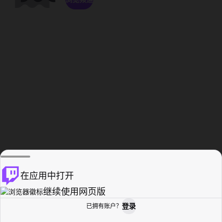
在应用中打开
继续使用网页版
登录
已拥有账户？
主页
浏览
活动纪录
个人资料