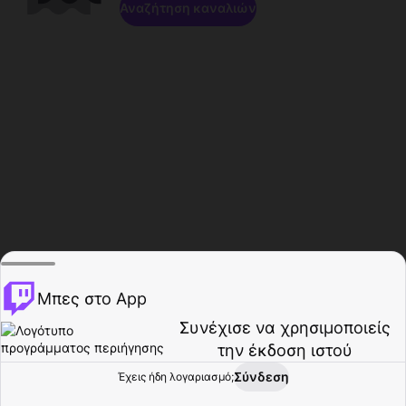
Αναζήτηση καναλιών
Μπες στο App
Συνέχισε να χρησιμοποιείς
την έκδοση ιστού
Σύνδεση
Έχεις ήδη λογαριασμό;
Αρχική σελίδα
Περιήγηση
Δραστηριότητα
Προφίλ