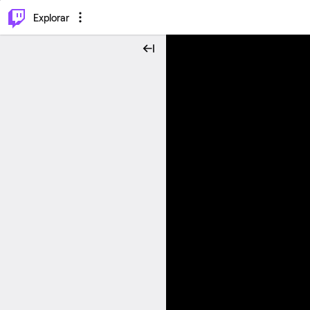
⌥
P
Explorar