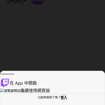
在 App 中開啟
繼續使用網頁版
登入
已經有帳號了嗎？
創作者基地
瀏覽
活動紀錄
個人檔案