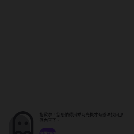
抱歉啦！您恐怕得搭乘時光機才有辦法找回那
個內容了。
瀏覽頻道