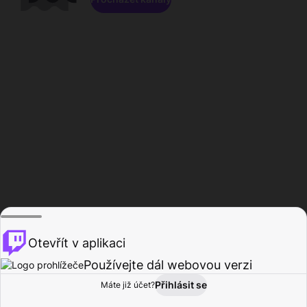
Otevřít v aplikaci
Používejte dál webovou verzi
Přihlásit se
Máte již účet?
Domů
Procházet
Aktivita
Profil