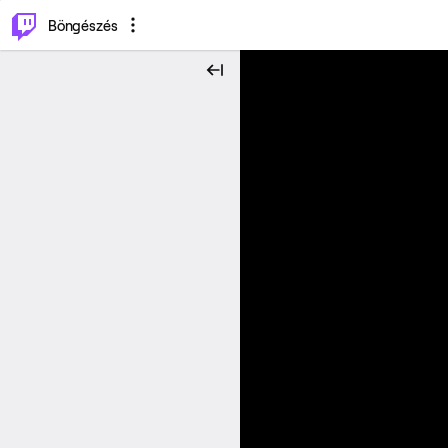
⌥
P
Böngészés