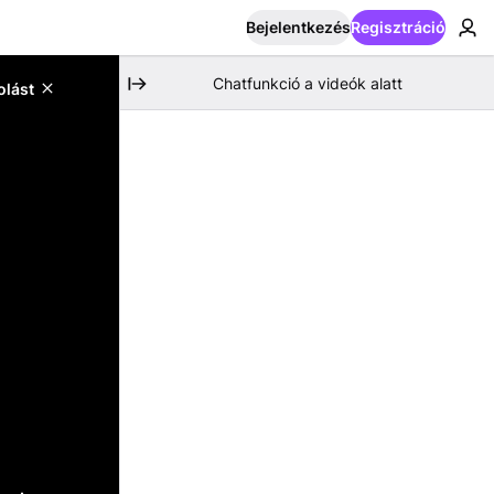
Bejelentkezés
Regisztráció
Chatfunkció a videók alatt
olást