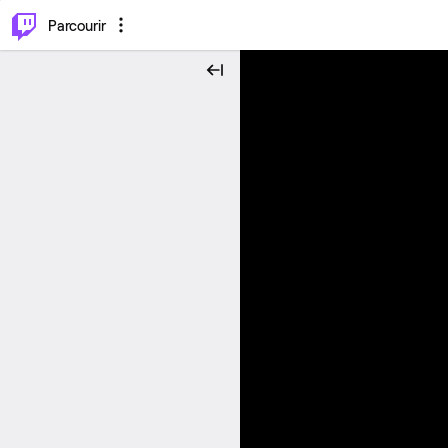
⌥
P
Parcourir