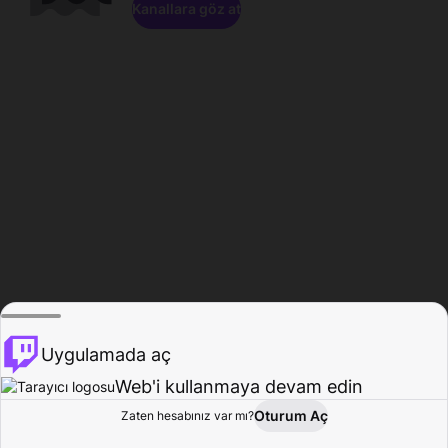
Kanallara göz at
Uygulamada aç
Web'i kullanmaya devam edin
Oturum Aç
Zaten hesabınız var mı?
Ana Sayfa
Gözat
Aktivite
Profil