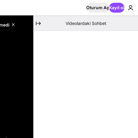
Oturum Aç
Kayıt ol
Videolardaki Sohbet
emedi