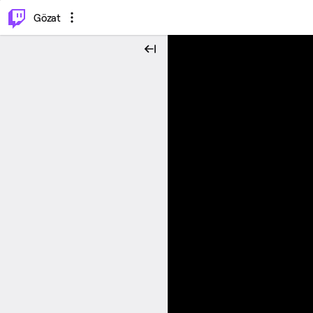
⌥
P
Gözat