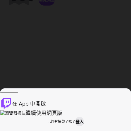
在 App 中開啟
繼續使用網頁版
登入
已經有帳號了嗎？
創作者基地
瀏覽
活動紀錄
個人檔案