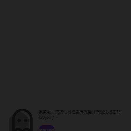
抱歉啦！您恐怕得搭乘時光機才有辦法找回那
個內容了。
瀏覽頻道