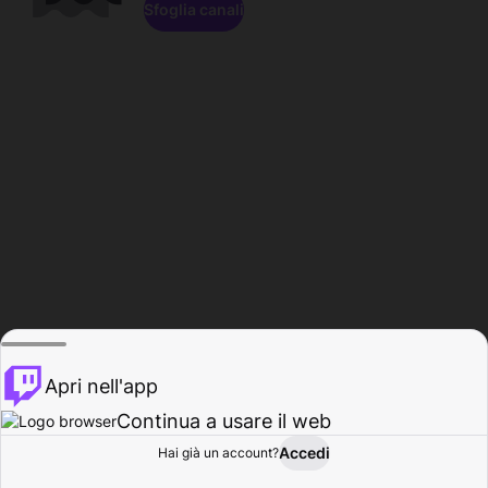
Sfoglia canali
Apri nell'app
Continua a usare il web
Accedi
Hai già un account?
Base
Sfoglia
Attività
Profilo