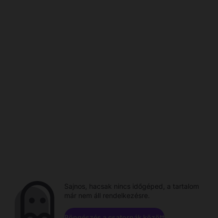
Sajnos, hacsak nincs időgéped, a tartalom
már nem áll rendelkezésre.
Böngészés a csatornák között