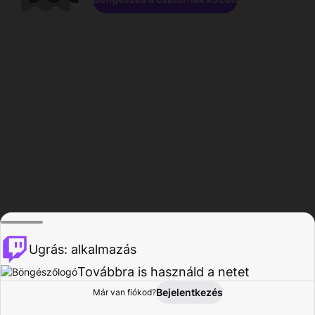
Ugrás: alkalmazás
Továbbra is használd a netet
Bejelentkezés
Már van fiókod?
Főoldal
Böngészés
Tevékenység
Profil